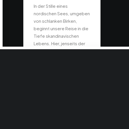
In der Stille eines
nordischen Sees, umgeben
von schlanken Birken,
beginnt unsere Reise in die
Tiefe skandinavischen
Lebens. Hier, jenseits der
bekannten…
by Gaby