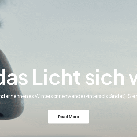
as Licht sich
nder nennen es Wintersonnenwende (vintersolståndet). Si
Read More