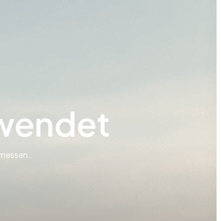
 wendet
e messen…