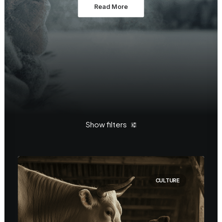
Read More
Show filters
Clear all
Haus & Hof
CULTURE