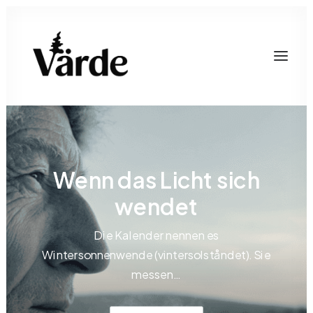
Wenn das Licht sich
wendet
Die Kalender nennen es
Wintersonnenwende (vintersolståndet). Sie
messen…