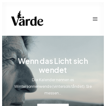
Wenn das Licht sich
wendet
Die Kalender nennen es
Wintersonnenwende (vintersolståndet). Sie
messen…