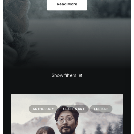
Read More
Show filters
Clear all
Handwerk
ANTHOLOGY
CRAFT & ART
CULTURE